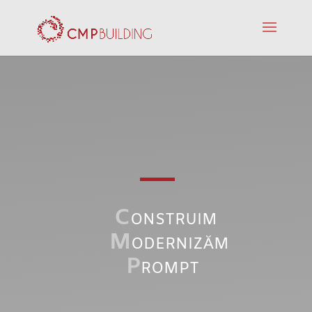
C
onstruim
M
odernizăm
P
rompt