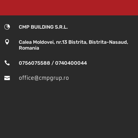

CMP BUILDING S.R.L.

Calea Moldovei, nr.13 Bistrita, Bistrita-Nasaud,
Romania

0756075588 / 0740400044
office@cmpgrup.ro
